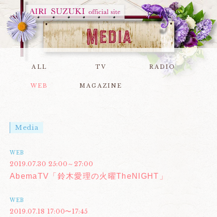
ALL
TV
RADIO
WEB
MAGAZINE
Media
WEB
2019.07.30 25:00～27:00
AbemaTV「鈴木愛理の火曜TheNIGHT」
WEB
2019.07.18 17:00〜17:45