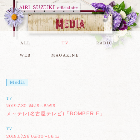
ALL
TV
RADIO
WEB
MAGAZINE
Media
TV
2019.7.30 24:59～25:29
メ～テレ(名古屋テレビ)「BOMBER E」
TV
2019.07.26 05:00〜06:45