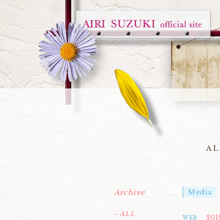
AL
Archive
Media
- ALL
201
WEB