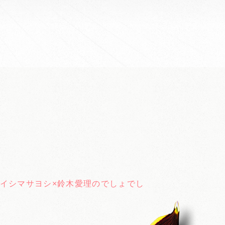
」
ーイシマサヨシ×鈴木愛理のでしょでし