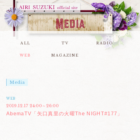
ALL
TV
RADIO
WEB
MAGAZINE
Media
WEB
2019.12.17 24:00～26:00
AbemaTV「矢口真里の火曜The NIGHT#177」