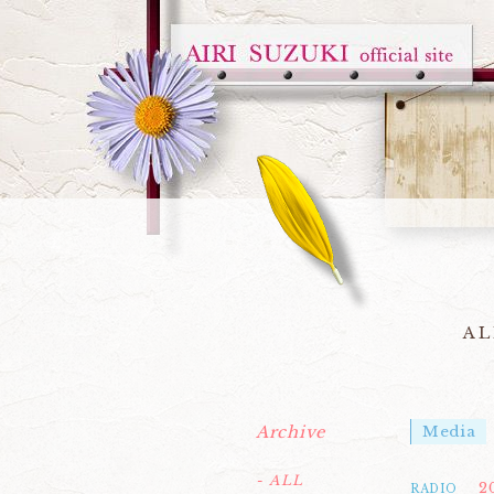
AL
Archive
Media
- ALL
2
RADIO