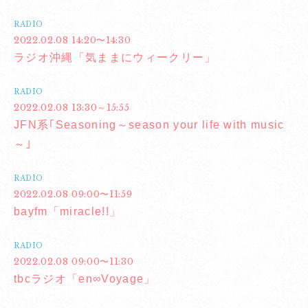
RADIO
2022.02.08 14:20〜14:30
ラジオ沖縄「気ままにウィークリー」
RADIO
2022.02.08 13:30～15:55
JFN系｢Seasoning～season your life with music
～｣
RADIO
2022.02.08 09:00〜11:59
bayfm「miracle!!」
RADIO
2022.02.08 09:00〜11:30
tbcラジオ「en∞Voyage」