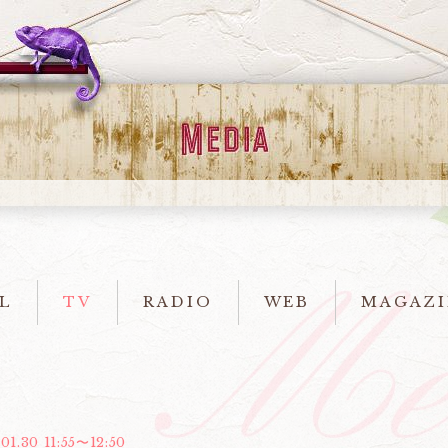
L
TV
RADIO
WEB
MAGAZI
01.30 11:55〜12:50