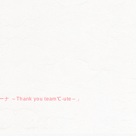
」
Thank you team℃-ute～」