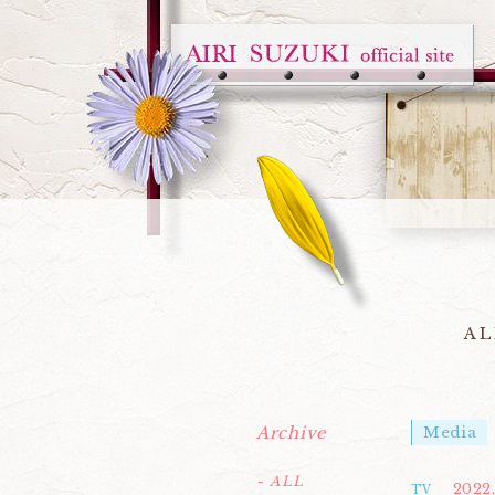
AL
Archive
Media
- ALL
2022.
TV