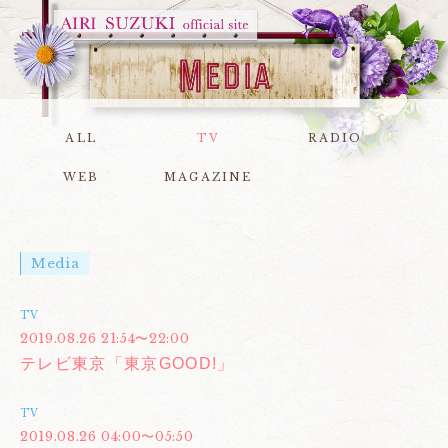
ALL
TV
RADIO
WEB
MAGAZINE
Media
TV
2019.08.26 21:54〜22:00
テレビ東京「東京GOOD!」
TV
2019.08.26 04:00〜05:50