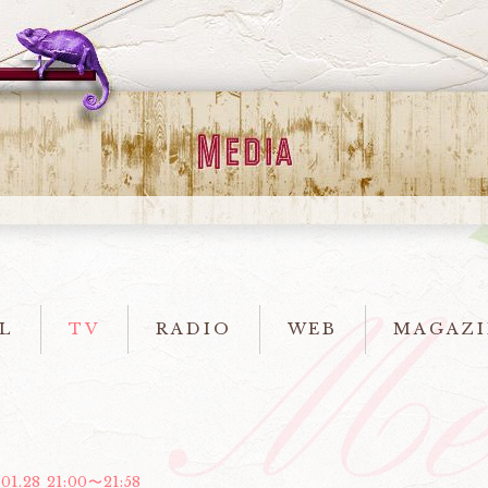
L
TV
RADIO
WEB
MAGAZI
01.28 21:00〜21:58