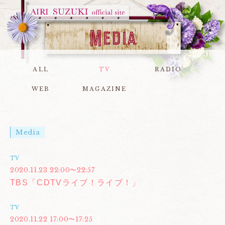
ALL
TV
RADIO
WEB
MAGAZINE
Media
TV
2020.11.23 22:00〜22:57
TBS「CDTVライブ！ライブ！」
TV
2020.11.22 17:00〜17:25