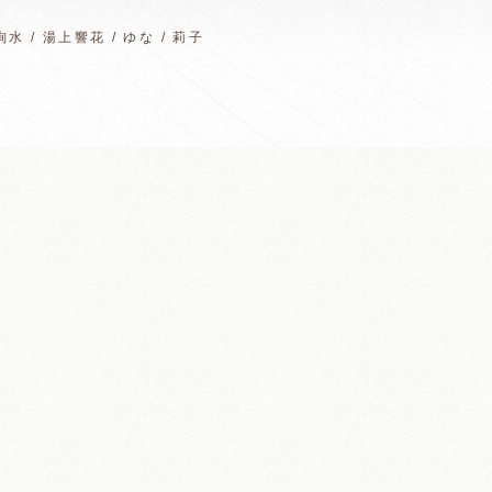
水 / 湯上響花 / ゆな / 莉子