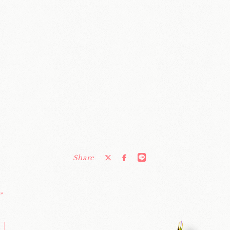
Share
»