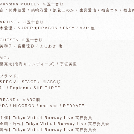
Popteen MODEL＞ ※五十音順
音 / 筒井結愛 / 鶴嶋乃愛 / 浪花ほのか / 生見愛瑠 / 福富つき / 福山絢
ARTIST＞ ※五十音順
木愛理 / SUPER★DRAGON / FAKY / Matt 他
GUEST＞ ※五十音順
美和子 / 宮世琉弥 / よしあき 他
MC＞
里亮太(南海キャンディーズ) / 宇垣美里
ブランド］
SPECIAL STAGE＞ ※ABC順
RL / Popteen / SHE THREE
BRAND＞ ※ABC順
YDA / NiCORON / one spo / REDYAZEL
主催】Tokyo Virtual Runway Live 実行委員
企画・制作】Tokyo Virtual Runway Live 実行委員会
著作】Tokyo Virtual Runway Live 実行委員会