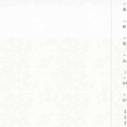
＜
香
＜
鈴
＜
筧
＜
山
［
＜
G
＜
G
【
【
【