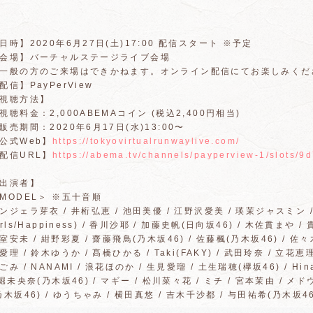
日時】2020年6月27日(土)17:00 配信スタート ※予定
会場】バーチャルステージライブ会場
一般の方のご来場はできかねます。オンライン配信にてお楽しみくだ
配信】PayPerView
【視聴方法】
視聴料金：2,000ABEMAコイン (税込2,400円相当)
販売期間：2020年6月17日(水)13:00〜
公式Web】
https://tokyovirtualrunwaylive.com/
配信URL】
https://abema.tv/channels/payperview-1/slots/
出演者】
MODEL＞ ※五十音順
ンジェラ芽衣 / 井桁弘恵 / 池田美優 / 江野沢愛美 / 瑛茉ジャスミン / 愛
irls/Happiness) / 香川沙耶 / 加藤史帆(日向坂46) / 木佐貫まや 
室安未 / 紺野彩夏 / 齋藤飛鳥(乃木坂46) / 佐藤楓(乃木坂46) / 佐々
愛理 / 鈴木ゆうか / 髙橋ひかる / Taki(FAKY) / 武田玲奈 / 立花
ごみ / NANAMI / 浪花ほのか / 生見愛瑠 / 土生瑞穂(欅坂46) / Hi
 堀未央奈(乃木坂46) / マギー / 松川菜々花 / ミチ / 宮本茉由 / メ
乃木坂46) / ゆうちゃみ / 横田真悠 / 吉木千沙都 / 与田祐希(乃木坂46