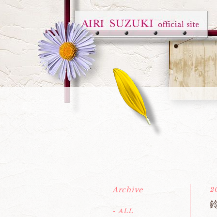
Archive
2
鈴
- ALL