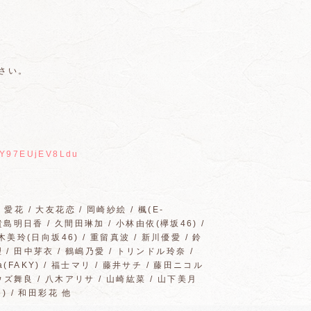
さい。
9dY97EUjEV8Ldu
花 / 大友花恋 / 岡崎紗絵 / 楓(E-
/ 貴島明日香 / 久間田琳加 / 小林由依(欅坂46) /
木美玲(日向坂46) / 重留真波 / 新川優愛 / 鈴
恵理 / 田中芽衣 / 鶴嶋乃愛 / トリンドル玲奈 /
na(FAKY) / 福士マリ / 藤井サチ / 藤田ニコル
ドウズ舞良 / 八木アリサ / 山崎紘菜 / 山下美月
) / 和田彩花 他