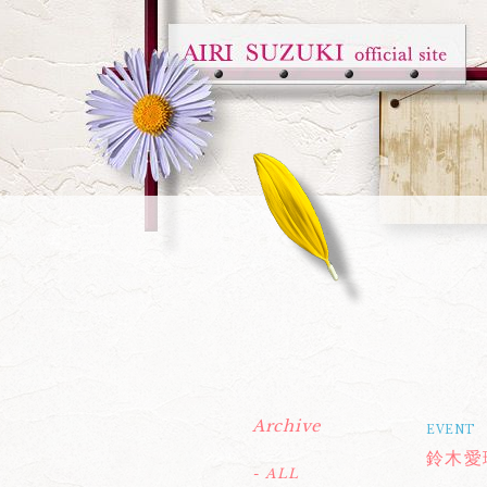
Archive
EVENT
鈴木愛
- ALL