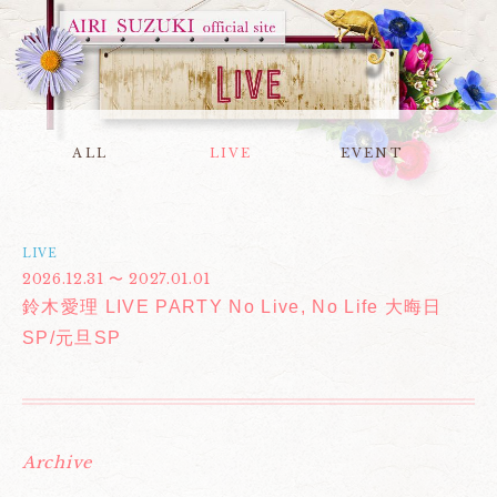
ALL
LIVE
EVENT
LIVE
2026.12.31 〜 2027.01.01
鈴木愛理 LIVE PARTY No Live, No Life 大晦日
SP/元旦SP
Archive