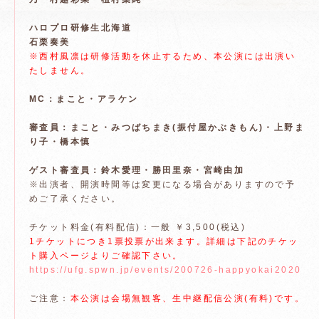
ハロプロ研修生北海道
石栗奏美
※西村風凛は研修活動を休止するため、本公演には出演い
たしません。
MC：まこと・アラケン
審査員：まこと・みつばちまき(振付屋かぶきもん)・上野ま
り子・橋本慎
ゲスト審査員：鈴木愛理・勝田里奈・宮崎由加
※出演者、開演時間等は変更になる場合がありますので予
めご了承ください。
チケット料金(有料配信)：一般 ￥3,500(税込)
1チケットにつき1票投票が出来ます。詳細は下記のチケッ
ト購入ページよりご確認下さい。
https://ufg.spwn.jp/events/200726-happyokai2020
ご注意：
本公演は会場無観客、生中継配信公演(有料)です。