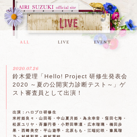
ALL
LIVE
EVENT
2020.07.26
鈴木愛理「Hello! Project 研修生発表会
2020 ～夏の公開実力診断テスト～」ゲ
スト審査員として出演！
出演：ハロプロ研修生
米村姫良々・山田苺・中山夏月姫・為永幸音・窪田七海・
松原ユリヤ・斉藤円香・小野田華凜・広本瑠璃・橋田歩
果・西﨑美空・平山遊季・北原もも・江端妃咲・豫風瑠
乃・村越彩菜・植村葉純