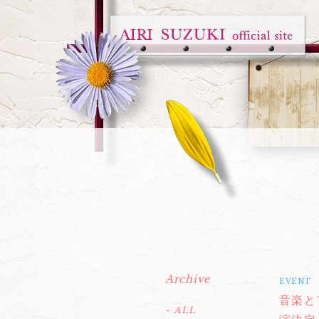
Archive
EVENT
音楽と
- ALL