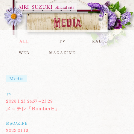
ALL
TV
RADIO
WEB
MAGAZINE
Media
TV
2023.1.25 24:57～25:29
メ～テレ「BomberE」
MAGAZINE
2023.01.12