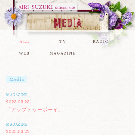
ALL
TV
RADIO
WEB
MAGAZINE
Media
MAGAZINE
2023.03.23
「アップトゥーボーイ」
MAGAZINE
2023.03.22