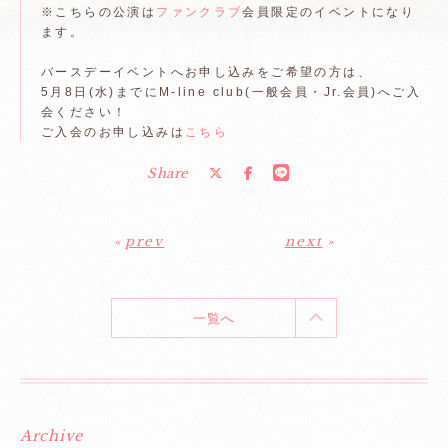
※こちらの公演は
ファンクラブ
会員限定のイベントになり
ます。
バースデーイベントへお申し込みをご希望の方は、
5月8日(水)までにM-line club(一般会員・Jr.会員)へご入
会ください！
ご入会のお申し込みは
こちら
Share
«
prev
next
»
一覧へ
Archive