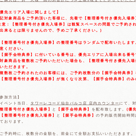
ご購入は、お一人様一回のお会計につき上限3枚までとさせていただ
優先エリア入場に関しまして】
記対象商品をご予約頂いた客様に、先着で【整理番号付き優先入場券
注意：【整理番号付き優先入場券】は観覧スペースの問題でご予約さ
出来るとは限りませんので、予めご了承ください。)
【整理番号付き優先入場券】の整理番号はランダムで配布いたします
意ください。
【握手会特典券】に付いている番号は、優先エリアに入場出来る番号
対象商品を複数枚ご予約いただいた場合も、【整理番号付き優先入場
いただきます。
複数枚ご予約されたのお客様には、ご予約枚数分の【握手会特典券】
【整理番号付き優先入場券】が無くなり次第、【握手会特典券】のみ
参加方法】
イベント当日、
タワーレコード仙台パルコ店 店内カウンター
にて、
整理番号付き優先入場券】
と
【握手会特典券】
を配布致します。
(優
【整理番号付き優先入場券】
と
【握手会特典券】
の予約販売開始時間
ております。
ご予約時に、枚数分の金額を、前金にて全額お支払いいただきます。