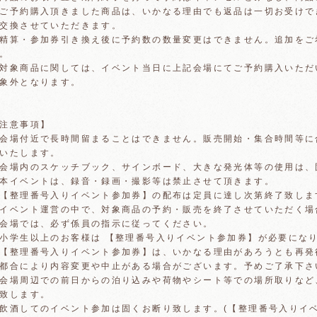
ご予約購入頂きました商品は、いかなる理由でも返品は一切お受けで
交換させていただきます。
精算・参加券引き換え後に予約数の数量変更はできません。追加をご
。
対象商品に関しては、イベント当日に上記会場にてご予約購入いただ
象外となります。
注意事項】
会場付近で長時間留まることはできません。販売開始・集合時間等に
いたします。
会場内のスケッチブック、サインボード、大きな発光体等の使用は、
本イベントは、録音・録画・撮影等は禁止させて頂きます。
【整理番号入りイベント参加券】の配布は定員に達し次第終了致しま
イベント運営の中で、対象商品の予約・販売を終了させていただく場
会場では、必ず係員の指示に従ってください。
小学生以上のお客様は 【整理番号入りイベント参加券】が必要にな
【整理番号入りイベント参加券】は、いかなる理由があろうとも再発
都合により内容変更や中止がある場合がございます。予めご了承下さ
会場周辺での前日からの泊り込みや荷物やシート等での場所取りなど
致します。
飲酒してのイベント参加は固くお断り致します。(【整理番号入りイ