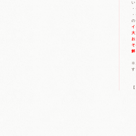
い
・
・
の
イ
大
お
そ
解
※
す
【