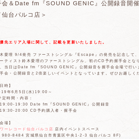
手会＆Date fm『SOUND GENIC』公開録音
ド仙台パルコ店＞
優先エリア入場に関して、記載を更新いたしました。
木愛理 9/4発売 ファーストシングル『Escape』の発売を記念し
ーティスト鈴木愛理のファーストシングル、初のCD予約握手会とな
、当日はDate fm『SOUND GENIC』公開録音を握手会会場で行
手会・公開録音と2倍楽しいイベントとなっています。ぜひお越しく
日時】
019年6月5日(水)19:00～
予定時間・内容：
19:00-19:30 Date fm『SOUND GENIC』公開録音
19:30-20:00 CD予約購入者・握手会
会場】
ワーレコード仙台パルコ店
店内イベントスペース
〒980-8484 宮城県仙台市青葉区中央1-2-3 仙台パルコ 8F)