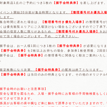
対象商品1点のご予約につき1枚の
【握手会特典券】
を差し上げます
イベント開始20分前が集合時間となります。
【整理番号付き優先入
します。
集合時間に遅れた場合は、
【整理番号付き優先入場券】
の整理番号が
くは優先観覧エリアにご入場頂けない場合もございますのでご了承下
会場の収容人数に限りがあるため、
【整理番号付き優先入場券】
をお
せて頂く場合がございます。予め、ご了承下さい。
握手会は、お一人様1回につき1枚の
【握手会特典券】
が必要になり
【握手会特典券】
を2枚以上お持ちの場合、参加券1枚使用後、2回
握手会は、
【握手会特典券】
の整理番号に関係なく順次ご案内いたし
。
規定枚数になり次第、
【握手会特典券】
の配布は終了となります。
【握手会特典券】
は当日のみの特典となります。その他のオリジナル
握手会時のお願いと注意事項】
安全な運営を図るため、入場・握手会時にお客様の手荷物検査もしく
せてさせて頂きます。
係員がお客様の肩や腕など体に触れて誘導させていただきますので、