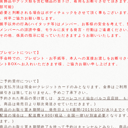
装飾品やグッズ類を含む物品の首下げ、着用もお断りさせて頂きます。
部可能)
必要と判断される場合はボディチェックをさせて頂く事もございます
、何卒ご協力お願い致します。
握手以外の行為(ハイタッチ等)はメンバー、お客様の安全を考えて、
メンバーへの誹謗中傷、モラルに反する発言・行動はご遠慮ください
その他、係員の指示に従っていただきますようお願いいたします。
プレゼントについて】
手会時での、プレゼント・お手紙等、本人への直接お渡しをお断りさ
ントBOXへお入れいただきます様、ご協力お願い申し上げます。
ご予約受付について】
お支払方法は現金orクレジットカードのみとなります。金券はご利
値引きは致しておりません。予めご了承下さい。
予約された商品の受け渡しは、
タワーレコード仙台パルコ店店頭、も
、商品は発売日より順次発送させていただきます。)
商品のお取り置き期間は、発売日より4週間(2019/10/2(水))まで
と
配送の場合は、配送費￥800(税込・全国一律)が別途必要
となります
ます。)
商品のお取り置き期間終了を持って予約はキャンセルとみなし、商品