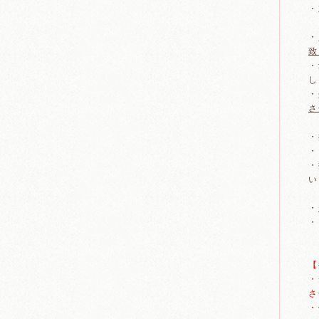
・
・
致
・
し
・
さ
・
・
・
い
・
・
【
・
さ
・