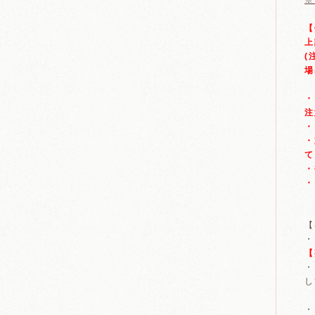
※
【
上
(
場
・
注
・
・
て
・
・
【
・
【
・
し
・