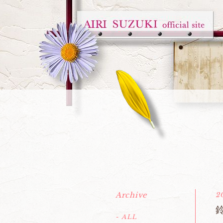
Archive
2
鈴
- ALL