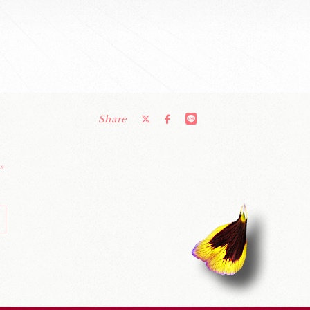
Share
»