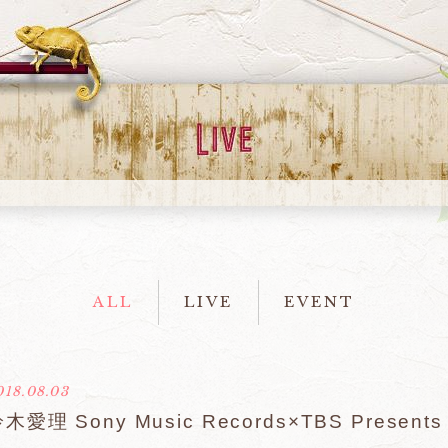
ALL
LIVE
EVENT
018.08.03
木愛理 Sony Music Records×TBS Prese