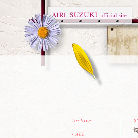
Archive
2
鈴
- ALL