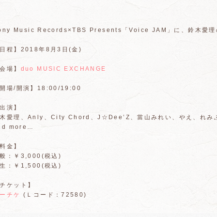
ony Music Records×TBS Presents「Voice JAM」に
日程】2018年8月3日(金)
会場】
duo MUSIC EXCHANGE
開場/開演】18:00/19:00
出演】
木愛理、Anly、City Chord、J☆Dee’Z、當山みれい、やえ、
nd more…
料金】
般：￥3,000(税込)
生：￥1,500(税込)
チケット】
ーチケ
(Ｌコード：72580)