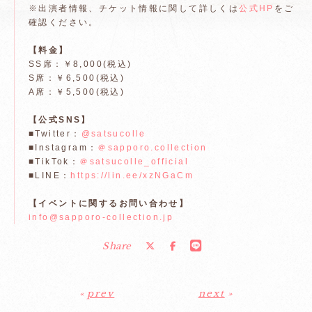
※出演者情報、チケット情報に関して詳しくは
公式HP
をご
確認ください。
【料金】
SS席：￥8,000(税込)
S席：￥6,500(税込)
A席：￥5,500(税込)
【公式SNS】
■Twitter：
@satsucolle
■Instagram：
＠sapporo.collection
■TikTok：
＠satsucolle_official
■LINE：
https://lin.ee/xzNGaCm
【イベントに関するお問い合わせ】
info@sapporo-collection.jp
Share
«
prev
next
»