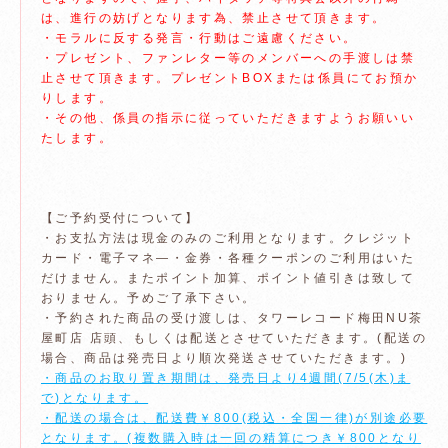
は、進行の妨げとなります為、禁止させて頂きます。
・モラルに反する発言・行動はご遠慮ください。
・プレゼント、ファンレター等のメンバーへの手渡しは禁
止させて頂きます。プレゼントBOXまたは係員にてお預か
りします。
・その他、係員の指示に従っていただきますようお願いい
たします。
【ご予約受付について】
・お支払方法は現金のみのご利用となります。クレジット
カード・電子マネ―・金券・各種クーポンのご利用はいた
だけません。またポイント加算、ポイント値引きは致して
おりません。予めご了承下さい。
・予約された商品の受け渡しは、タワーレコード梅田NU茶
屋町店 店頭、もしくは配送とさせていただきます。(配送の
場合、商品は発売日より順次発送させていただきます。)
・商品のお取り置き期間は、発売日より4週間(7/5(木)ま
で)となります。
・配送の場合は、配送費￥800(税込・全国一律)が別途必要
となります。(複数購入時は一回の精算につき￥800となり