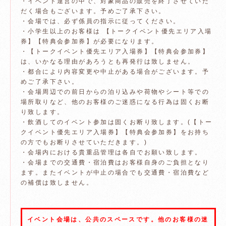
・イベント運営の中で、対象商品の販売を終了させていた
だく場合もございます。予めご了承下さい。
・会場では、必ず係員の指示に従ってください。
・小学生以上のお客様は 【トークイベント優先エリア入場
券】【特典会参加券】が必要になります。
・【トークイベント優先エリア入場券】【特典会参加券】
は、いかなる理由があろうとも再発行は致しません。
・都合により内容変更や中止がある場合がございます。予
めご了承下さい。
・会場周辺での前日からの泊り込みや荷物やシート等での
場所取りなど、他のお客様のご迷惑になる行為は固くお断
り致します。
・飲酒してのイベント参加は固くお断り致します。(【トー
クイベント優先エリア入場券】【特典会参加券】をお持ち
の方でもお断りさせていただきます。)
・会場内における貴重品管理は各自でお願い致します。
・会場までの交通費・宿泊費はお客様自身のご負担となり
ます。またイベントが中止の場合でも交通費・宿泊費など
の補償は致しません。
イベント会場は、公共のスペースです。他のお客様の迷