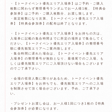
・【トークイベント優先エリア入場券】はご予約・ご購入
枚数に関わらず整理番号ランダムでお一人様1枚、【特典会
参加券】はご予約・ご購入枚数分、お渡し致します。
・規定枚数になり次第、【トークイベント優先エリア入場
券】【特典会参加券】の配布は終了となります。
・【トークイベント優先エリア入場券】をお持ちの方は、
入場券に記載の集合時間までに所定の場所まで集合してく
ださい。【トークイベント優先エリア入場券】の整理番号
順に優先観覧エリアへご案内致します。
・集合時間に遅れた場合は、【トークイベント優先エリア
入場券】の整理番号が無効となり、最後尾でのご入場、も
しくは優先観覧エリアにご入場頂けない場合もございます
のでご了承下さい。
・会場の収容人数に限りがあるため、トークイベント優先
エリア入場券】をお持ちでも、優先観覧エリアへのご入場
を制限させて頂く場合がございます。予め、ご了承下さ
い。
・プレゼントお渡し会は、お一人様1回につき1枚の【特典
会参加券】が必要になります。