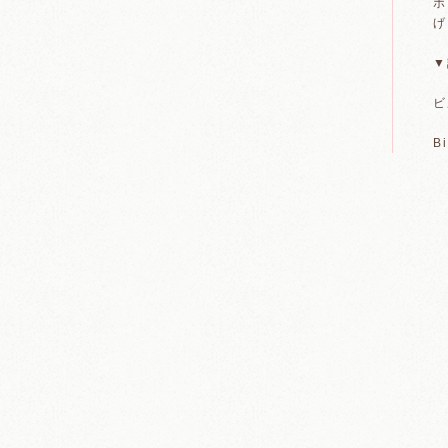
ホ
げ
▼
ビ
B