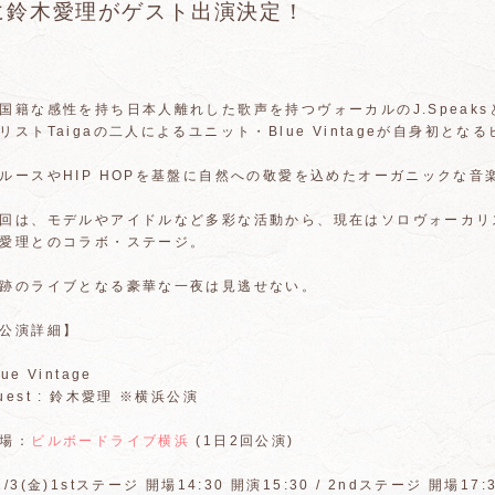
に鈴木愛理がゲスト出演決定！
国籍な感性を持ち日本人離れした歌声を持つヴォーカルのJ.Speak
リストTaigaの二人によるユニット・Blue Vintageが自身初と
ルースやHIP HOPを基盤に自然への敬愛を込めたオーガニックな
回は、モデルやアイドルなど多彩な活動から、現在はソロヴォーカリ
愛理とのコラボ・ステージ。
跡のライブとなる豪華な一夜は見逃せない。
公演詳細】
lue Vintage
uest : 鈴木愛理 ※横浜公演
場：
ビルボードライブ横浜
(1日2回公演)
2/3(金)1stステージ 開場14:30 開演15:30 / 2ndステージ 開場17: