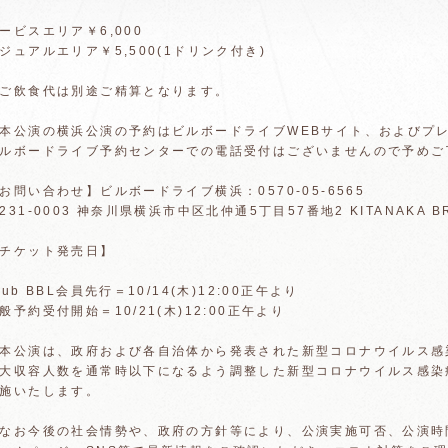
ービスエリア￥6,000
ジュアルエリア￥5,500(1ドリンク付き)
ご飲食代は別途ご精算となります。
本公演の横浜公演の予約はビルボードライブWEBサイト、およびプ
ルボードライブ予約センターでの電話受付はございませんので予めご
お問い合わせ】ビルボードライブ横浜：0570-05-6565
231-0003 神奈川県横浜市中区北仲通5丁目57番地2 KITANAKA BR
チケット発売日】
lub BBL会員先行＝10/14(木)12:00正午より
般予約受付開始＝10/21(木)12:00正午より
本公演は、政府および各自治体から発表された新型コロナウイルス感
大収容人数を通常時以下になるよう調整した新型コロナウイルス感染
施いたします。
なお今後の社会情勢や、政府の方針等により、公演実施可否、公演時