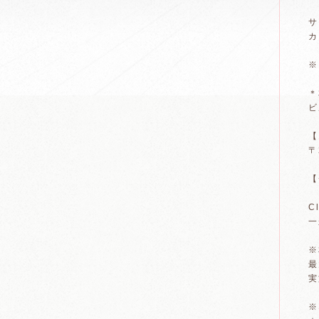
サ
カ
※
＊
ビ
【
〒
【
C
一
※
最
実
※