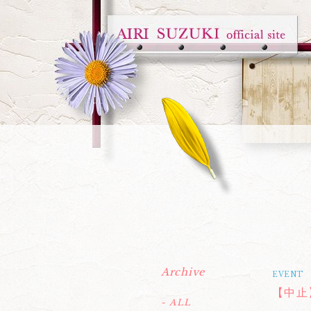
Archive
EVENT
【中止】
- ALL