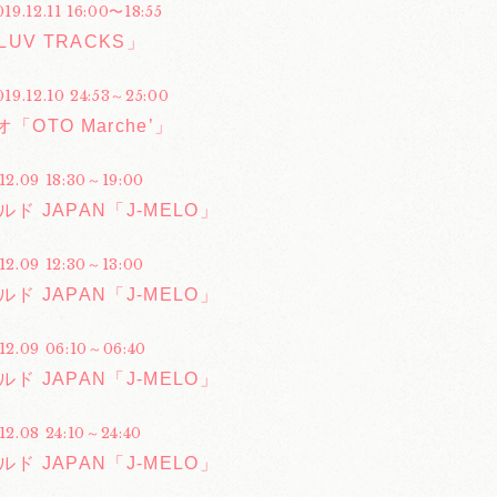
019.12.11 16:00〜18:55
「LUV TRACKS」
019.12.10 24:53～25:00
「OTO Marche’」
12.09 18:30～19:00
ルド JAPAN「J-MELO」
12.09 12:30～13:00
ルド JAPAN「J-MELO」
.12.09 06:10～06:40
ルド JAPAN「J-MELO」
12.08 24:10～24:40
ルド JAPAN「J-MELO」