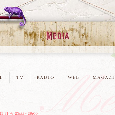
L
TV
RADIO
WEB
MAGAZI
.12.31(火)23:55～29:00