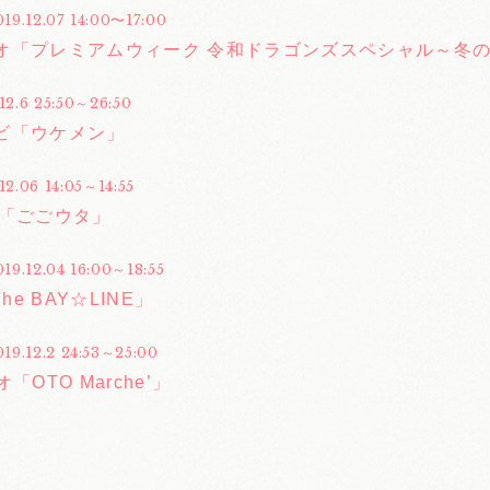
019.12.07 14:00〜17:00
オ「プレミアムウィーク 令和ドラゴンズスペシャル～冬の
12.6 25:50～26:50
ビ「ウケメン」
12.06 14:05～14:55
合「ごごウタ」
019.12.04 16:00～18:55
The BAY☆LINE」
019.12.2 24:53～25:00
「OTO Marche’」