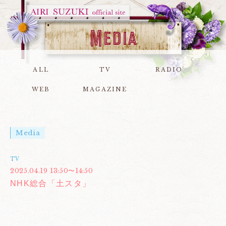
ALL
TV
RADIO
WEB
MAGAZINE
Media
TV
2025.04.19 13:50〜14:50
NHK総合「土スタ」