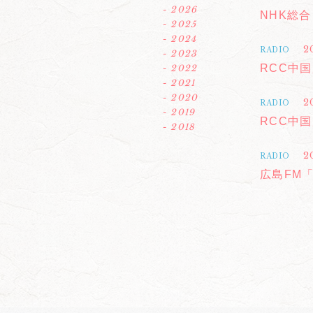
- 2026
NHK総
- 2025
- 2024
2
RADIO
- 2023
RCC中
- 2022
- 2021
- 2020
2
RADIO
- 2019
RCC中
- 2018
2
RADIO
広島FM