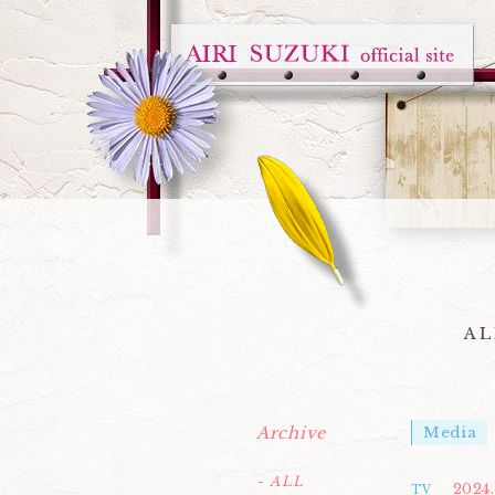
AL
Archive
Media
- ALL
2024.
TV