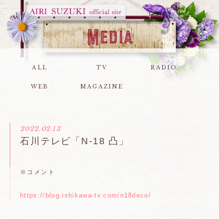
ALL
TV
RADIO
WEB
MAGAZINE
2022.02.13
石川テレビ「N-18 凸」
※コメント
https://blog.ishikawa-tv.com/n18deco/