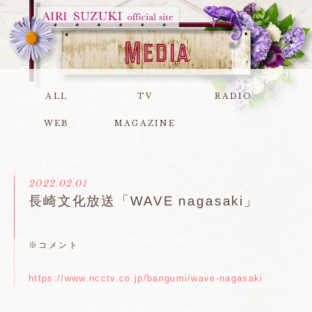
ALL
TV
RADIO
WEB
MAGAZINE
2022.02.01
長崎文化放送「WAVE nagasaki」
※コメント
https://www.ncctv.co.jp/bangumi/wave-nagasaki