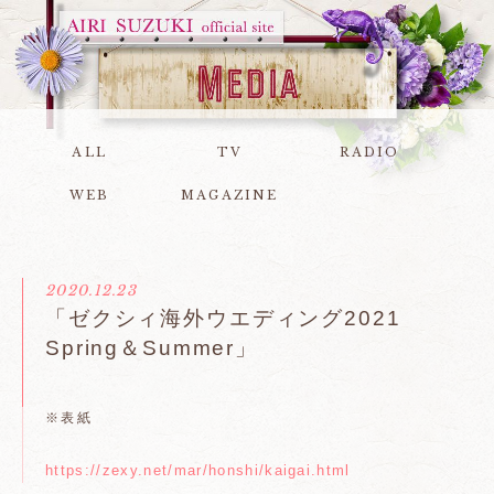
ALL
TV
RADIO
WEB
MAGAZINE
2020.12.23
「ゼクシィ海外ウエディング2021
Spring＆Summer」
※表紙
https://zexy.net/mar/honshi/kaigai.html