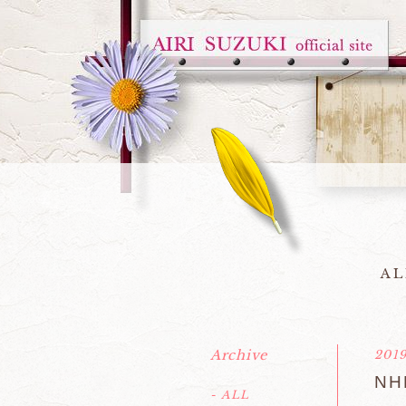
AL
Archive
2019
N
- ALL