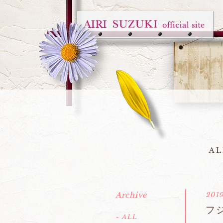
AL
Archive
2019
フ
- ALL