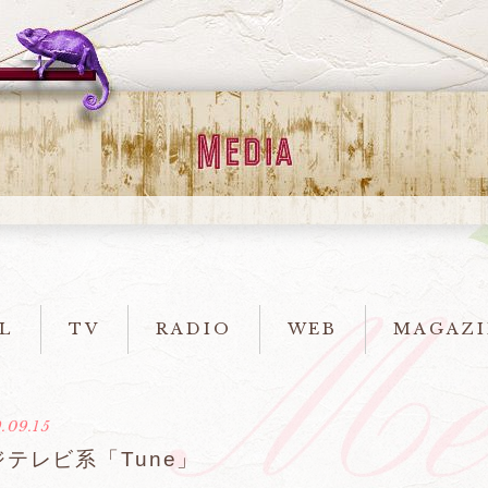
L
TV
RADIO
WEB
MAGAZI
.09.15
ジテレビ系「Tune」