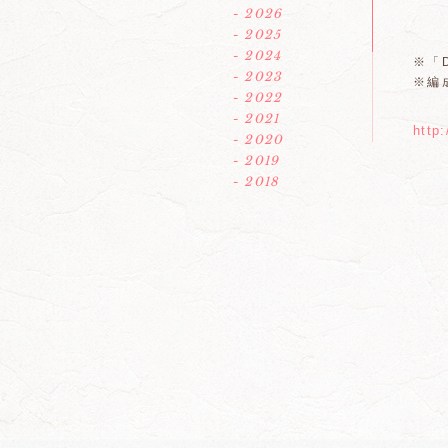
- 2026
- 2025
- 2024
※「D
- 2023
※編
- 2022
- 2021
http
- 2020
- 2019
- 2018