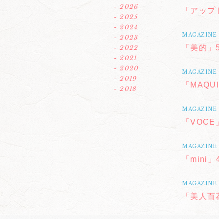
- 2026
「アップ
- 2025
- 2024
MAGAZINE
- 2023
「美的」
- 2022
- 2021
- 2020
MAGAZINE
- 2019
「MAQU
- 2018
MAGAZINE
「VOCE
MAGAZINE
「mini
MAGAZINE
「美人百