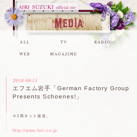
ALL
TV
RADIO
WEB
MAGAZINE
2018.06.15
エフエム岩手「German Factory Group
Presents Schoenes!」
※2局ネット放送。
http://www.fmii.co.jp