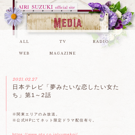
ALL
TV
RADIO
WEB
MAGAZINE
2021.02.27
日本テレビ「夢みたいな恋したい女た
ち」第1～2話
※関東エリアのみ放送。
※公式HPにてネット限定ドラマ配信有り。
https://www.ntv.co.jp/yumekoi/