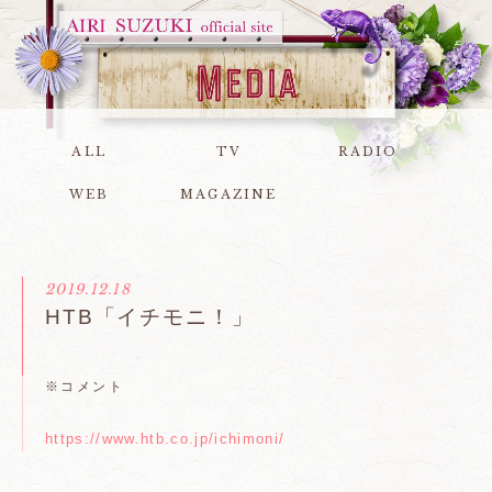
ALL
TV
RADIO
WEB
MAGAZINE
2019.12.18
HTB「イチモニ！」
※コメント
https://www.htb.co.jp/ichimoni/