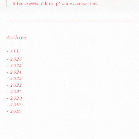
https://www.nhk.or.jp/radio/zanmai-fes/
Archive
- ALL
- 2026
- 2025
- 2024
- 2023
- 2022
- 2021
- 2020
- 2019
- 2018