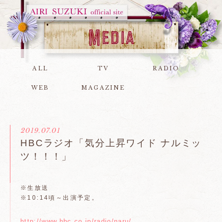
ALL
TV
RADIO
WEB
MAGAZINE
2019.07.01
HBCラジオ「気分上昇ワイド ナルミッ
ツ！！！」
※生放送
※10:14頃～出演予定。
http://www.hbc.co.jp/radio/naru/