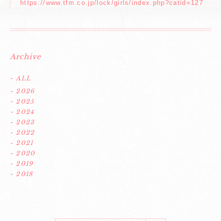
https://www.tfm.co.jp/lock/girls/index.php?catid=127
Archive
- ALL
- 2026
- 2025
- 2024
- 2023
- 2022
- 2021
- 2020
- 2019
- 2018