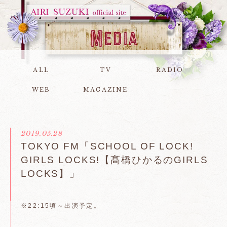
ALL
TV
RADIO
WEB
MAGAZINE
2019.05.28
TOKYO FM「SCHOOL OF LOCK!
GIRLS LOCKS!【髙橋ひかるのGIRLS
LOCKS】」
※22:15頃～出演予定。