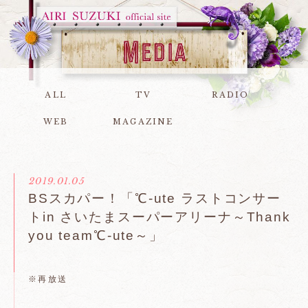
ALL
TV
RADIO
WEB
MAGAZINE
2019.01.05
BSスカパー！「℃-ute ラストコンサー
トin さいたまスーパーアリーナ～Thank
you team℃-ute～」
※再放送