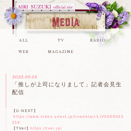
ALL
TV
RADIO
WEB
MAGAZINE
2023.09.26
「推しが上司になりまして」記者会見生
配信
【U-NEXT】
https://www.video.unext.jp/livedetail/LIV0000003
258
【TVer】
https://tver.jp/