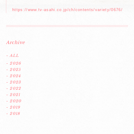
https://www.tv-asahi.co.jp/ch/contents/variety/0676/
Archive
- ALL
- 2026
- 2025
- 2024
- 2023
- 2022
- 2021
- 2020
- 2019
- 2018