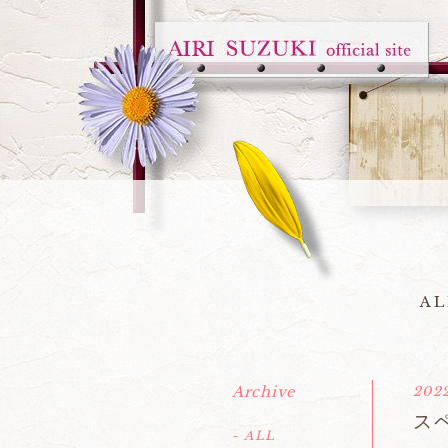
AL
Archive
2022
ス
- ALL