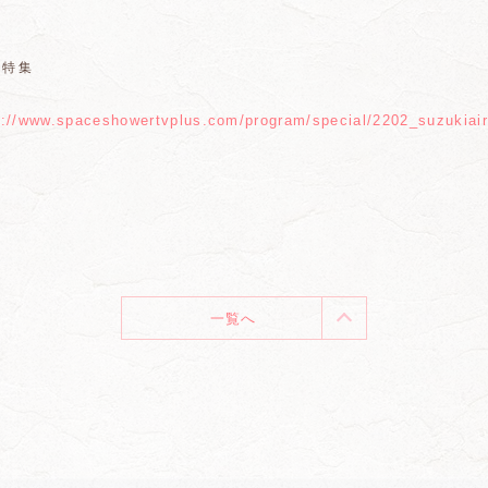
V特集
s://www.spaceshowertvplus.com/program/special/2202_suzukiair
一覧へ