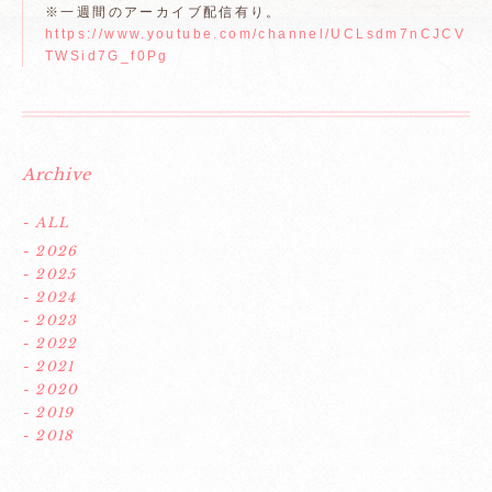
※一週間のアーカイブ配信有り。
https://www.youtube.com/channel/UCLsdm7nCJCV
TWSid7G_f0Pg
Archive
- ALL
- 2026
- 2025
- 2024
- 2023
- 2022
- 2021
- 2020
- 2019
- 2018