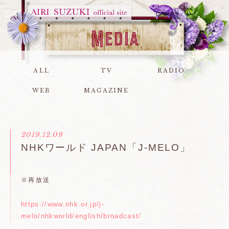
ALL
TV
RADIO
WEB
MAGAZINE
2019.12.09
NHKワールド JAPAN「J-MELO」
※再放送
https://www.nhk.or.jp/j-
melo/nhkworld/english/broadcast/