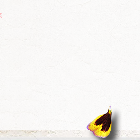
出演！
！