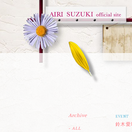
Archive
EVENT
鈴木愛
- ALL