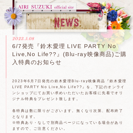
2023.5.08
6/7発売『鈴木愛理 LIVE PARTY No
Live,No Life??』(Blu-ray映像商品)ご購
入特典のお知らせ
2023年6月7日発売の鈴木愛理Blu-ray映像商品『鈴木愛理
LIVE PARTY No Live,No Life??』を、下記のオンライ
ンショップにてお買い求めいただいたお客様に先着でオリ
ジナル特典をプレゼント致します。
各特典は数に限りがございます。無くなり次第、配布終了
となります。
※特典あり・なしで別商品ページになっている場合があり
ますので、ご注意ください。